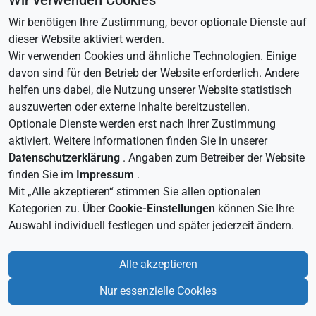
Wir verwenden Cookies
Wir benötigen Ihre Zustimmung, bevor optionale Dienste auf
dieser Website aktiviert werden.
Wir verwenden Cookies und ähnliche Technologien. Einige
davon sind für den Betrieb der Website erforderlich. Andere
helfen uns dabei, die Nutzung unserer Website statistisch
auszuwerten oder externe Inhalte bereitzustellen.
Optionale Dienste werden erst nach Ihrer Zustimmung
aktiviert. Weitere Informationen finden Sie in unserer
Datenschutzerklärung
. Angaben zum Betreiber der Website
finden Sie im
Impressum
.
Mit „Alle akzeptieren“ stimmen Sie allen optionalen
LINKS
Kategorien zu. Über
Cookie-Einstellungen
können Sie Ihre
Home
Auswahl individuell festlegen und später jederzeit ändern.
Impressum
Projekte
Datenschutz
Karriere
Maschinenverkauf
Alle akzeptieren
Nur essenzielle Cookies
©
2026 Gebr. Strohäker GmbH