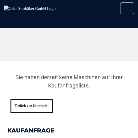
Weiter zum Inhalt
Skip to footer
Men
Sie haben derzeit keine Maschinen auf Ihrer
Kaufanfrageliste.
Zurück zur Übersicht
KAUFANFRAGE